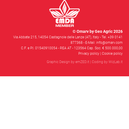
© Omarv by Geo Agric 2026
Via Abbate 215, 14054 Castagnole delle Lanze (AT), Italy -
Tel. +39 0141
877368
- E-Mail: info@omarv.com
C.F. e P.I. 01540910054 - REA AT - 123564 Cap. Soc. € 500.000,00
Privacy policy
|
Cookie policy
Graphic Design by
emZED.it
| Coding by
WizLab.it