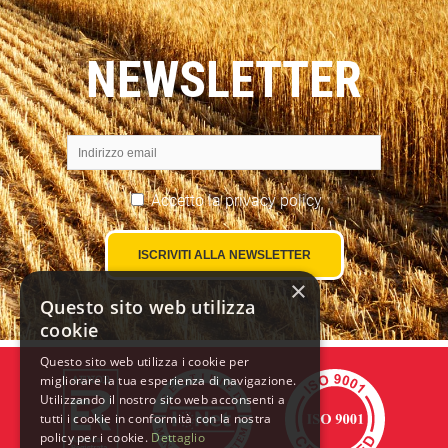
NEWSLETTER
Accetto la
privacy policy
×
Questo sito web utilizza
cookie
Questo sito web utilizza i cookie per
migliorare la tua esperienza di navigazione.
Utilizzando il nostro sito web acconsenti a
tutti i cookie in conformità con la nostra
policy per i cookie.
Dettaglio