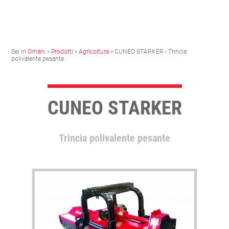
Sei in
Omarv
»
Prodotti
»
Agricoltura
» CUNEO STARKER - Trincia
polivalente pesante
CUNEO STARKER
Trincia polivalente pesante