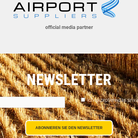
official media partner
NEWSLETTER
Ich akzeptiere das
priv