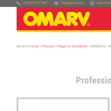
+39 0141 877368
info@omarv.com
Mon/Fre 8
Sie sind in
Omarv
»
Produkte
»
Pflege von Grünflächen
» VENEZIA XL - P
Professi