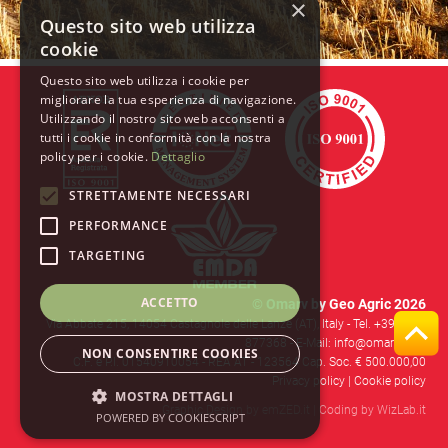
×
Questo sito web utilizza
cookie
Questo sito web utilizza i cookie per
migliorare la tua esperienza di navigazione.
Utilizzando il nostro sito web acconsenti a
tutti i cookie in conformità con la nostra
policy per i cookie.
Dettaglio
STRETTAMENTE NECESSARI
PERFORMANCE
TARGETING
ACCETTO
© Omarv by Geo Agric 2026
Via Abbate 215, 14054 Castagnole delle Lanze (AT), Italy -
Tel. +39 0141
877368
- E-Mail: info@omarv.com
NON CONSENTIRE COOKIES
C.F. e P.I. 01540910054 - REA AT - 123564 Cap. Soc. € 500.000,00
Privacy policy
|
Cookie policy
MOSTRA DETTAGLI
Graphic Design by
emZED.it
| Coding by
WizLab.it
POWERED BY COOKIESCRIPT